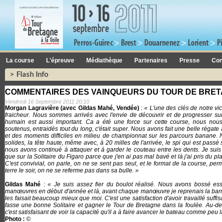
La course
L'épreuve
Médiathèque
Partenaires
Presse
Con
> Flash Info
COMMENTAIRES DES VAINQUEURS DU TOUR DE BRE
Vendredi 16 Septembre 2011 20:10
Morgan Lagravière (avec Gildas Mahé, Vendée)
:
« L'une des clés de notre vic
fraicheur. Nous sommes arrivés avec l'envie de découvrir et de progresser sur
humain est aussi important. Ca a été une force sur cette course, nous no
soutenus, entraidés tout du long, c'était super. Nous avons fait une belle régat
et des moments difficiles en milieu de championnat sur les parcours banane
solides, la tête haute, même avec, à 20 milles de l'arrivée, le spi qui est passé
nous avons continué à attaquer et à garder le couteau entre les dents. Je suis
que sur la Solitaire du Figaro parce que j'en ai pas mal bavé et là j'ai pris du plai
C'est convivial, on parle, on ne se sent pas seul, et le format de la course, per
terre le soir, on ne se referme pas dans sa bulle. »
Gildas Mahé
:
« Je suis assez fier du boulot réalisé. Nous avons bossé ess
manœuvres en début d'année et là, avant chaque manœuvre je reprenais la ba
les faisait beaucoup mieux que moi. C'est une satisfaction d'avoir travaillé suffi
fasse une bonne Solitaire et gagner le Tour de Bretagne dans la foulée. Au-del
c'est satisfaisant de voir la capacité qu'il a à faire avancer le bateau comme peu l
Photo :
©