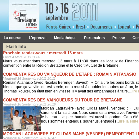
La course
L'épreuve
Médiathèque
Partenaires
Presse
Con
Flash Info
Prochain rendez-vous : mercredi 13 mars
Lundi 4 Mars 2013 11:00
Nous vous attendons mercredi 13 mars à 11h30 dans les locaux de Financo à
convention entre la Région Bretagne et le Crédit Mutuel de Bretagne.
COMMENTAIRES DU VAINQUEUR DE L'ETAPE : ROMAIN ATTANASIO
Vendredi 16 Septembre 2011 20:11
Romain Attanasio (avec Nicolas Bérenger, Saveol) : « On a tiré les bons bords sou
bien et que ça va vite, on est serein, on a réussi à doubler les autres un à un, le 
Thomas Rouxel, on était bien en vitesse. Il y avait des empannages à faire....
lire 
COMMENTAIRES DES VAINQUEURS DU TOUR DE BRETAGNE
Vendredi 16 Septembre 2011 20:10
Morgan Lagravière (avec Gildas Mahé, Vendée) : « L'un
sûrement la fraicheur. Nous sommes arrivés avec l'envie 
le bateau. L'aspect humain est aussi important. Ca a été
nous sommes entendus, soutenus, entraidés...
lire la suite
MORGAN LAGRAVIERE ET GILDAS MAHE (VENDEE) REMPORTENT L
Vendredi 16 Septembre 2011 18:47