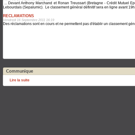
... Devant Anthony Marchand et Ronan Treussart (Bretagne - Crédit Mutuel Epoi
Lebourdais (Sepalumic). Le classement général définitif sera en ligne avant 19h
RECLAMATIONS
Vendredi 16 Septembre 2011 16:19
Des réclamations sont en cours et ne permettent pas d'établir un classement gén
Communique
Lire la suite