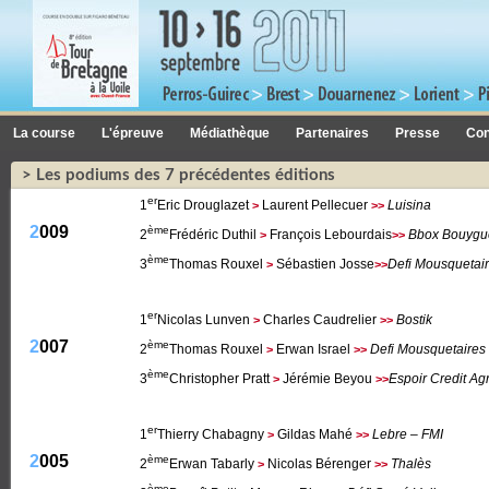
La course
L'épreuve
Médiathèque
Partenaires
Presse
Con
> Les podiums des 7 précédentes éditions
er
1
Eric Drouglazet
Laurent Pellecuer
Luisina
>
>>
2009
ème
2
Frédéric Duthil
François Lebourdais
Bbox Bouygu
>
>>
ème
3
Thomas Rouxel
Sébastien Josse
Defi Mousquetai
>
>>
er
1
Nicolas Lunven
Charles Caudrelier
Bostik
>
>>
2007
ème
2
Thomas Rouxel
Erwan Israel
Defi Mousquetaires
>
>>
ème
3
Christopher Pratt
Jérémie Beyou
Espoir Credit Agr
>
>>
er
1
Thierry Chabagny
Gildas Mahé
Lebre – FMI
>
>>
2005
ème
2
Erwan Tabarly
Nicolas Bérenger
Thalès
>
>>
ème