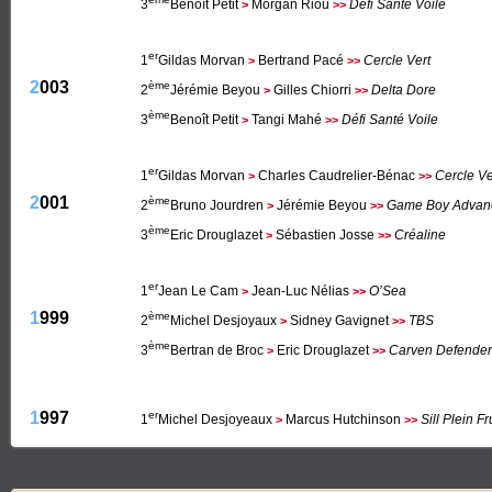
3
Benoît Petit
Morgan Riou
Défi Santé Voile
>
>>
er
1
Gildas Morvan
Bertrand Pacé
Cercle Vert
>
>>
2003
ème
2
Jérémie Beyou
Gilles Chiorri
Delta Dore
>
>>
ème
3
Benoît Petit
Tangi Mahé
Défi Santé Voile
>
>>
er
1
Gildas Morvan
Charles Caudrelier-Bénac
Cercle Ve
>
>>
2001
ème
2
Bruno Jourdren
Jérémie Beyou
Game Boy Advan
>
>>
ème
3
Eric Drouglazet
Sébastien Josse
Créaline
>
>>
er
1
Jean Le Cam
Jean-Luc Nélias
O’Sea
>
>>
1999
ème
2
Michel Desjoyaux
Sidney Gavignet
TBS
>
>>
ème
3
Bertran de Broc
Eric Drouglazet
Carven Defender
>
>>
1997
er
1
Michel Desjoyeaux
Marcus Hutchinson
Sill Plein F
>
>>