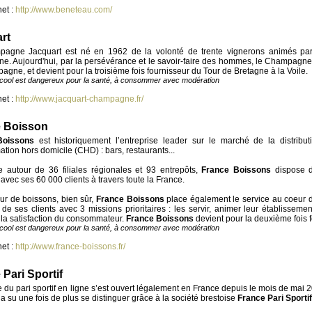
net :
http://www.beneteau.com/
rt
agne Jacquart est né en 1962 de la volonté de trente vignerons animés par
. Aujourd'hui, par la persévérance et le savoir-faire des hommes, le Champagne 
gne, et devient pour la troisième fois fournisseur du Tour de Bretagne à la Voile.
lcool est dangereux pour la santé, à consommer avec modération
net :
http://www.jacquart-champagne.fr/
 Boisson
Boissons
est historiquement l’entreprise leader sur le marché de la distrib
ion hors domicile (CHD) : bars, restaurants...
e autour de 36 filiales régionales et 93 entrepôts,
France Boissons
dispose 
 avec ses 60 000 clients à travers toute la France.
eur de boissons, bien sûr,
France Boissons
place également le service au coeur d
é de ses clients avec 3 missions prioritaires : les servir, animer leur établissemen
la satisfaction du consommateur.
France Boissons
devient pour la deuxième fois 
lcool est dangereux pour la santé, à consommer avec modération
net :
http://www.france-boissons.fr/
 Pari Sportif
du pari sportif en ligne s’est ouvert légalement en France depuis le mois de mai 20
a su une fois de plus se distinguer grâce à la société brestoise
France Pari Sportif