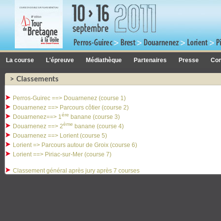
La course
L'épreuve
Médiathèque
Partenaires
Presse
Con
> Classements
Perros-Guirec ==> Douarnenez (course 1)
Douarnenez ==> Parcours côtier (course 2)
ére
Douarnenez==> 1
banane (course 3)
ème
Douarnenez ==> 2
banane (course 4)
Douarnenez ==> Lorient (course 5)
Lorient => Parcours autour de Groix (course 6)
Lorient ==> Piriac-sur-Mer (course 7)
Classement général après jury après 7 courses